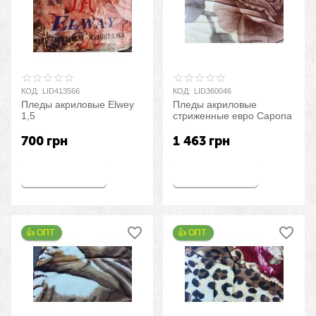
КОД:
LID413566
КОД:
LID360046
Пледы акриловые Elwey
Пледы акриловые
1,5
стриженные евро Capona
700
грн
1 463
грн
Купить
Купить
👍 ОПТ 
👍 ОПТ 