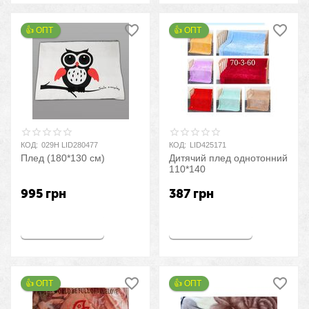
👍 ОПТ 
👍 ОПТ 
КОД:
029H LID280477
КОД:
LID425171
Плед (180*130 см)
Дитячий плед однотонний
110*140
995
грн
387
грн
Купить
Купить
👍 ОПТ 
👍 ОПТ 