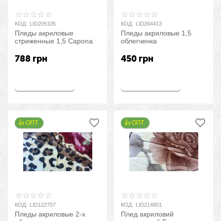
КОД:
LID205105
КОД:
LID264413
Пледы акриловые
Пледы акриловые 1,5
стриженные 1,5 Capona
облегченка
788
грн
450
грн
Купить
Купить
👍 ОПТ 
👍 ОПТ 
КОД:
LID122757
КОД:
LID214801
Пледы акриловые 2-х
Плед акриловий