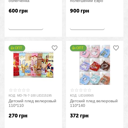
облегченка
полегшений Евро
600
грн
900
грн
Купить
Купить
👍 ОПТ 
👍 ОПТ 
КОД:
MD-76-7-100 LID215195
КОД:
LID169565
Детский плед велюровый
Детский плед велюровый
110*110
110*140
270
грн
372
грн