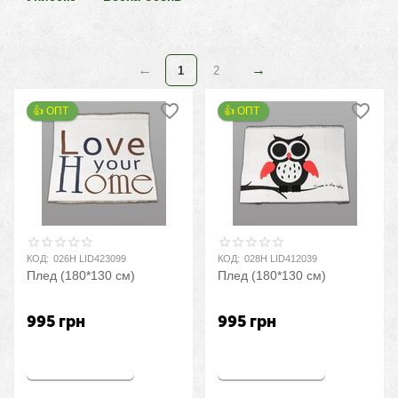
1
2
👍 ОПТ 
👍 ОПТ 
КОД:
026H LID423099
КОД:
028H LID412039
Плед (180*130 см)
Плед (180*130 см)
995
грн
995
грн
Купить
Купить