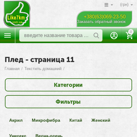
(грн)
+380(63)069-23-50
Заказать обратный звонок
0
Плед - страница 11
Главная
/
Текстиль домашний
/
Категории
Фильтры
Акрил
Микрофибра
Китай
Женский
Унисекс
Весна-осень