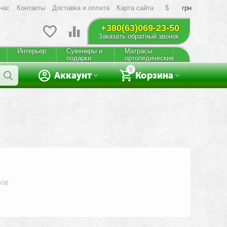
нас
Контакты
Доставка и оплата
Карта сайта
$
грн
+380(63)069-23-50
Заказать обратный звонок
Интерьер
Сувениры и
Матрасы
подарки
ортопедические
0
Аккаунт
Корзина
ров