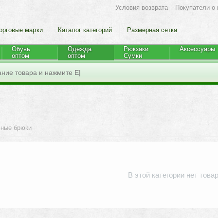
Условия возврата
Покупатели о 
орговые марки
Каталог категорий
Размерная сетка
Обувь
Одежда
Рюкзаки
Аксессуары
оптом
оптом
Cумки
вные брюки
В этой категории нет това