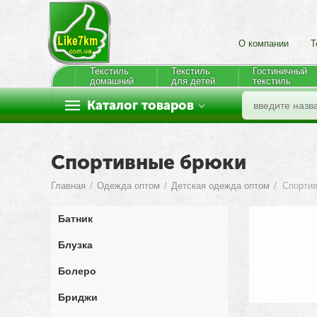
О компании
Т
Текстиль
Текстиль
Гостиничный
домашний
для детей
текстиль
Каталог товаров
Спортивные брюки
Главная
/
Одежда оптом
/
Детская одежда оптом
/
Спорти
Батник
Блузка
Болеро
Бриджи