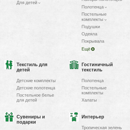
Для детей
Полотенца
Постельные
комплекты
Подушки
Одеяла
Покрывала
Ещё
Текстиль для
Гостиничный
детей
текстиль
Детские комплекты
Полотенца
Детские полотенца
Постельные
комплекты
Постельное белье
для детей
Халаты
Сувениры и
Интерьер
подарки
Тропическая зелень