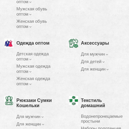
оптом
Мужская обувь
оптом
Женская обувь
оптом
Одежда оптом
Аксессуары
Детская одежда
Для мужчин
оптом
Для детей
Мужская одежда
Для женщин
оптом
Женская одежда
оптом
Рюкзаки Cумки
Текстиль
Кошельки
домашний
Водонепронецаемые
Для мужчин
простыни
Для женщин
Наборы полотенцев