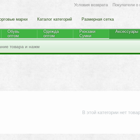
Условия возврата
Покупатели о 
орговые марки
Каталог категорий
Размерная сетка
Обувь
Одежда
Рюкзаки
Аксессуары
оптом
оптом
Cумки
В этой категории нет това