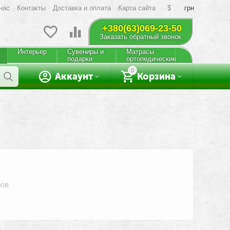
нас
Контакты
Доставка и оплата
Карта сайта
$
грн
+380(63)069-23-50
Заказать обратный звонок
Интерьер
Сувениры и
Матрасы
подарки
ортопедические
0
Аккаунт
Корзина
ров