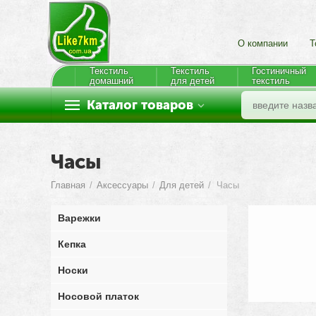
О компании
Т
Текстиль
Текстиль
Гостиничный
домашний
для детей
текстиль
Каталог товаров
Часы
Главная
/
Аксессуары
/
Для детей
/
Часы
Варежки
Кепка
Носки
Носовой платок