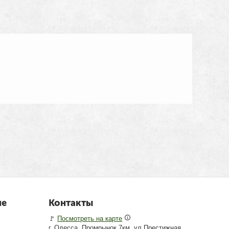
не
Контакты
🚩
Посмотреть на карте
г. Одесса, Промрынок 7км, ул.Престижная