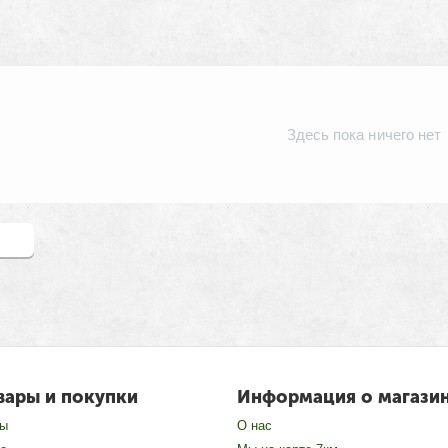
Здесь пока ничего нет
зыв
вары и покупки
Информация о магази
зы
О нас