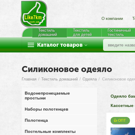
О компании
Т
Текстиль
Текстиль
Гостиничный
домашний
для детей
текстиль
Каталог товаров
Силиконовое одеяло
Главная
/
Текстиль домашний
/
Одеяла
/
Силиконовое оде
Водонепронецаемые
Одеяло ба
простыни
Кассетные
Наборы полотенцев
Полотенца
👍 ОПТ 
Постельные комплекты