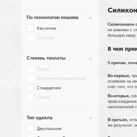
Силикон
По технологии пошива
Силиконовое 
Кассетное
не знакомы с э
большую нишу. 
Стеганое
В чем пре
Степень теплоты
5 причин, поч
Легкое
Во-первых,
при
Облегченное/сверхлегкое
основном на ов
счет того, что
Стандартное
Во-вторых,
син
Теплое
происхождения.
наполнителей т
Тип одеяла
В-третьих,
отли
же результат, 
Двуспальное