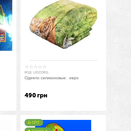
КОД:
LID233811
Одеяло силиконовые . евро
490
грн
👍 ОПТ 