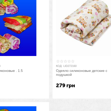

3
КОД:
LID272160
коновые . 1.5
Одеяло силиконовые детские с
подушкой
279
грн