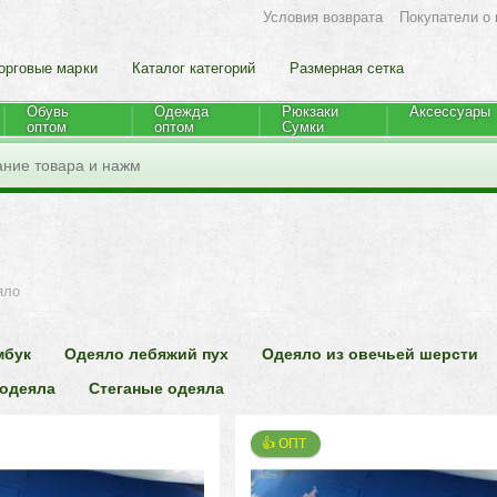
Условия возврата
Покупатели о 
орговые марки
Каталог категорий
Размерная сетка
Обувь
Одежда
Рюкзаки
Аксессуары
оптом
оптом
Cумки
яло
мбук
Одеяло лебяжий пух
Одеяло из овечьей шерсти
 одеяла
Стеганые одеяла
👍 ОПТ 