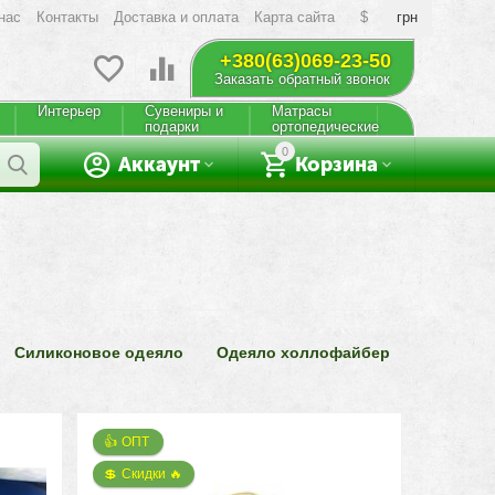
нас
Контакты
Доставка и оплата
Карта сайта
$
грн
+380(63)069-23-50
Заказать обратный звонок
Интерьер
Сувениры и
Матрасы
подарки
ортопедические
0
Аккаунт
Корзина
Силиконовое одеяло
Одеяло холлофайбер
👍 ОПТ 
💲 Скидки 🔥