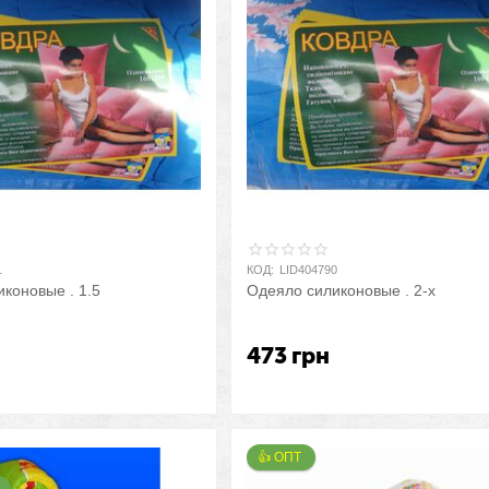
1
КОД:
LID404790
коновые . 1.5
Одеяло силиконовые . 2-х
473
грн
👍 ОПТ 