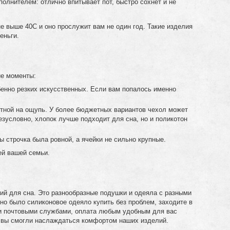
олнителем: отлично впитывает пот, быстро сохнет и не
е выше 40С и оно прослужит вам не один год. Такие изделия
деньги.
ие моменты:
бенно резких искусственных. Если вам попалось именно
ятной на ощупь. У более бюджетных вариантов чехол может
езусловно, хлопок лучше подходит для сна, но и поликотон
 строчка была ровной, а ячейки не сильно крупные.
ей вашей семьи.
й для сна. Это разнообразные подушки и одеяла с разными
но было силиконовое одеяло купить без проблем, заходите в
ми почтовыми службами, оплата любым удобным для вас
ы вы смогли наслаждаться комфортом наших изделий.