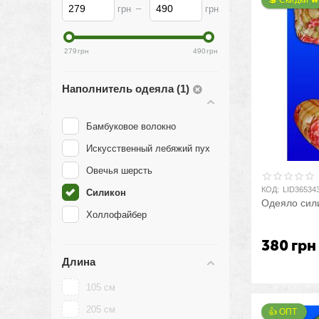
💲 Скидки 
–
грн
грн
279
грн
490
грн
Наполнитель одеяла (1)
Бамбуковое волокно
Искусственный лебяжий пух
Овечья шерсть
КОД:
LID36534
Силикон
Одеяло сили
Холлофайбер
380
грн
Длина
105 см
205 см
👍 ОПТ 