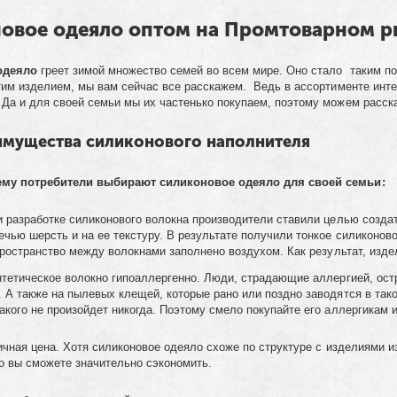
овое одеяло оптом на Промтоварном р
одеяло
греет зимой множество семей во всем мире. Оно стало таким п
тим изделием, мы вам сейчас все расскажем. Ведь в ассортименте инте
Да и для своей семьи мы их частенько покупаем, поэтому можем расска
имущества силиконового наполнителя
ему потребители выбирают силиконовое одеяло для своей семьи:
 разработке силиконового волокна производители ставили целью создат
ечью шерсть и на ее текстуру. В результате получили тонкое силиконов
 пространство между волокнами заполнено воздухом. Как результат, изде
тетическое волокно гипоаллергенно. Люди, страдающие аллергией, ост
 А также на пылевых клещей, которые рано или поздно заводятся в тако
акого не произойдет никогда. Поэтому смело покупайте его аллергикам 
чная цена. Хотя силиконовое одеяло схоже по структуре с изделиями из
но вы сможете значительно сэкономить.