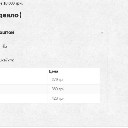
 10 000 грн.
Одеяло】
поштой
】👍
 Like7km:
Цена
279
грн
380
грн
428
грн