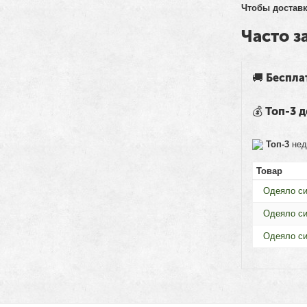
Чтобы доставк
Часто 
🚚 Беспла
💰 Топ-3
Топ-3
нед
Товар
Одеяло си
Одеяло си
Одеяло си