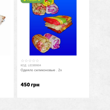
💲 Скидки 🔥
КОД:
LID389904
Одеяло силиконовые . 2х
450
грн