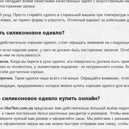
но обладает всеми свойствами качественных одеял с искусственным нап
 посторонние запахи.
й уход. Просто стирайте одеяло в стиральной машине при температуре н
 комки, не теряют форму и упругость. Отличный вариант за небольшие 
ть силиконовое одеяло?
 действительно хорошее одеяло, стоит обращать внимание на следующ
 если изделие новое, у него не должно быть посторонних запахов. Осо
ше ним не пользоваться.
ехла.
Когда вы берете в руки одеяло, его поверхность должна быть при
нен из поликотона, у экземпляров подороже - из натурального хлопка. Б
 себя достаточно хорошо.
трочки.
Такие одеяла чаще всего стеганные. Обращайте внимание, чтобы
мендации, придерживаясь которых можно купить хорошее одеяло для вс
 силиконовое одеяло купить онлайн?
зин
like7km.com.ua
предлагает вам действительно большой выбор издели
 а также постельное белье различных расцветок и размеров. Чтобы мож
ыберите нужный вам размер и оформляйте заказ. Мы работаем с разны
ле оформления заказа мы как можно быстрее отправим вам товар, чтоб