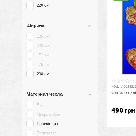
220 см
Ширина
135 см
140 см
172 см
175 см
200 см
КОД:
LID25521
Одеяло сил
Материал чехла
Бязь
490
грн
Микрофибра
Поликоттон
Полиэстер