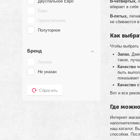
Двуспальное Евро
В-четвертых,
о
вбирает в себя
Евро
В-пятых,
легки
Односпальное
не сбиваются в
Полуторное
Как выбра
Чтобы выбрать
Бренд
Запах.
Даже
такое, луч
Лелека
Качество ч
Не указан
быть выпол
показывает
Качество с
Сбросить
Вот и все реко
Где можно
Интернет мага
наполнителями,
наш каталог. В
способом. Пос