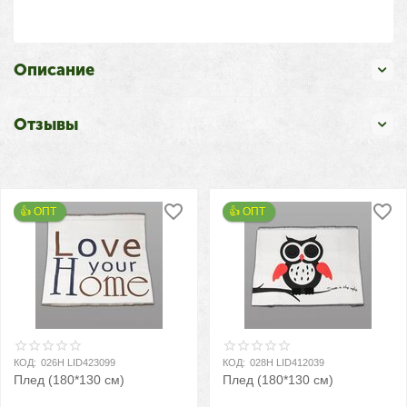
Описание
Отзывы
👍 ОПТ 
👍 ОПТ 
КОД:
026H LID423099
КОД:
028H LID412039
Плед (180*130 см)
Плед (180*130 см)