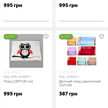
995
грн
995
грн
Купить
Купить
👍 ОПТ 
👍 ОПТ 
КОД:
029H LID280477
КОД:
LID425171
Плед (180*130 см)
Дитячий плед однотонний
110*140
995
грн
387
грн
Купить
Купить