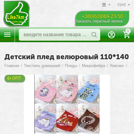
(грн)
+380(63)069-23-50
Заказать обратный звонок
0
Детский плед велюровый 110*140
Главная
/
Текстиль домашний
/
Пледы
/
Микрофибра
/
Унисекс
/
👍 ОПТ 