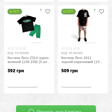
👍 ОПТ 
👍 ОПТ 
КОД:
FR-954400
КОД:
FR-954408
Костюм Лето 2314 чорно-
Костюм Лето 2411
зелений (134-158) (5 шт.
чорний-коричневий (134-
р.S-2XL) "LiMa" оптом со
158) (5 шт. р.S-2XL)
склада 7км
"LiMa" оптом со склада
392
грн
509
грн
7км
Купить
Купить
Показать еще 3 товара