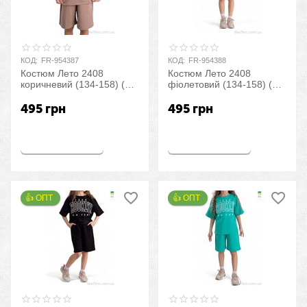
КОД:
FR-954387
КОД:
FR-954388
Костюм Лето 2408
Костюм Лето 2408
коричневий (134-158) (5
фіолетовий (134-158) (5
шт. р.S-2XL) "LiMa" оптом
шт. р.S-2XL) "LiMa" оптом
со склада 7км
со склада 7км
495
грн
495
грн
Купить
Купить
👍 ОПТ 
👍 ОПТ 