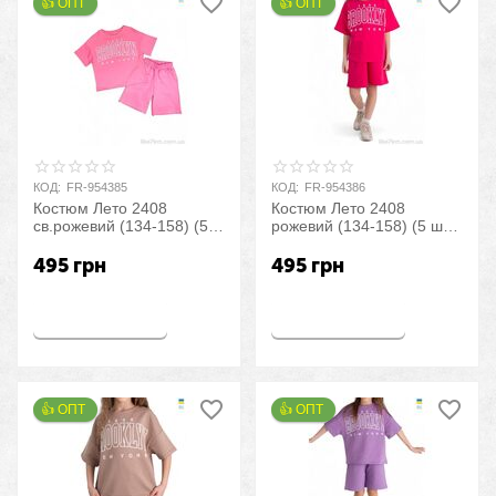
👍 ОПТ 
👍 ОПТ 
КОД:
FR-954385
КОД:
FR-954386
Костюм Лето 2408
Костюм Лето 2408
св.рожевий (134-158) (5
рожевий (134-158) (5 шт.
шт. р.S-2XL) "LiMa" оптом
р.S-2XL) "LiMa" оптом со
со склада 7км
склада 7км
495
грн
495
грн
Купить
Купить
👍 ОПТ 
👍 ОПТ 