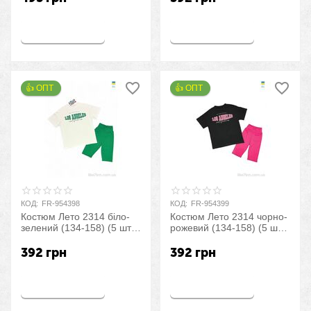
Купить
Купить
👍 ОПТ 
👍 ОПТ 
КОД:
FR-954398
КОД:
FR-954399
Костюм Лето 2314 біло-
Костюм Лето 2314 чорно-
зелений (134-158) (5 шт.
рожевий (134-158) (5 шт.
р.S-2XL) "LiMa" оптом со
р.S-2XL) "LiMa" оптом со
склада 7км
склада 7км
392
грн
392
грн
Купить
Купить