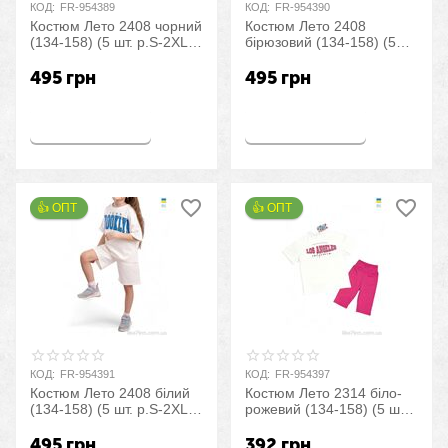
КОД:
FR-954389
КОД:
FR-954390
Костюм Лето 2408 чорний
Костюм Лето 2408
(134-158) (5 шт. р.S-2XL)
бірюзовий (134-158) (5
"LiMa" оптом со склада
шт. р.S-2XL) "LiMa" оптом
7км
со склада 7км
495
грн
495
грн
Купить
Купить
👍 ОПТ 
👍 ОПТ 
КОД:
FR-954391
КОД:
FR-954397
Костюм Лето 2408 білий
Костюм Лето 2314 біло-
(134-158) (5 шт. р.S-2XL)
рожевий (134-158) (5 шт.
"LiMa" оптом со склада
р.S-2XL) "LiMa" оптом со
7км
склада 7км
495
грн
392
грн