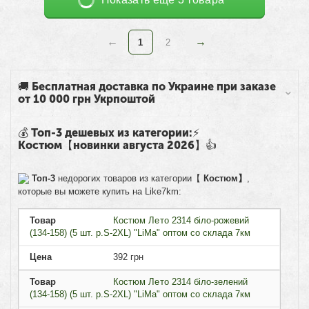
1
2
🚚 Бесплатная доставка по Украине при заказе
от 10 000 грн Укрпоштой
💰 Топ-3 дешевых из категории:⚡
Костюм【новинки августа 2026】👍
Топ-3
недорогих товаров из категории【
Костюм】
,
которые вы можете купить на Like7km:
Товар
Костюм Лето 2314 біло-рожевий
(134-158) (5 шт. р.S-2XL) "LiMa" оптом со склада 7км
Цена
392
грн
Товар
Костюм Лето 2314 біло-зелений
(134-158) (5 шт. р.S-2XL) "LiMa" оптом со склада 7км