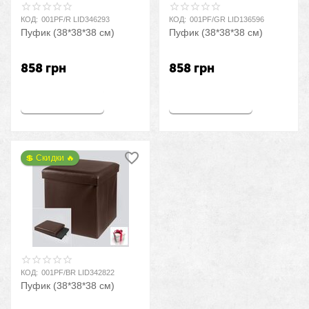
КОД:
001PF/R LID346293
КОД:
001PF/GR LID136596
Пуфик (38*38*38 см)
Пуфик (38*38*38 см)
858
грн
858
грн
Купить
Купить
💲 Скидки 🔥
КОД:
001PF/BR LID342822
Пуфик (38*38*38 см)