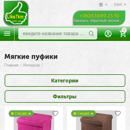
(грн)
+380(63)069-23-50
Заказать обратный звонок
0
Мягкие пуфики
Главная
/
Интерьер
/
Категории
Фильтры
💲 Скидки 🔥
💲 Скидки 🔥