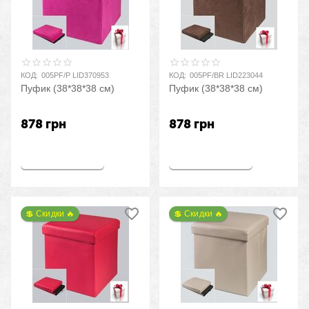
КОД:
005PF/P LID370953
КОД:
005PF/BR LID223044
Пуфик (38*38*38 см)
Пуфик (38*38*38 см)
878
грн
878
грн
Купить
Купить
💲 Скидки 🔥
💲 Скидки 🔥