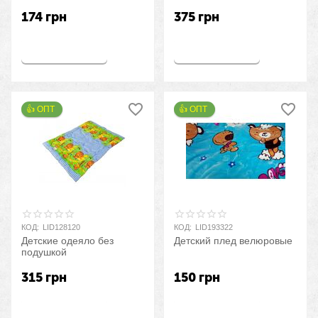
174
грн
375
грн
Купить
Купить
👍 ОПТ 
👍 ОПТ 
КОД:
LID128120
КОД:
LID193322
Детские одеяло без
Детский плед велюровые
подушкой
315
грн
150
грн
Купить
Купить