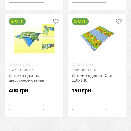
👍 ОПТ 
👍 ОПТ 
КОД:
LID686902
КОД:
LID943325
Детские одеяло
Детские одеяло Элит
шерстяное овечье
110х140
400
грн
190
грн
Купить
Купить