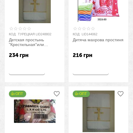
КОД:
ТУРЕЦКАЯ LID248802
КОД:
LID144062
Детская простынь
Дитяча махрова простиня
"Крестильная"или
"Крыжма"
234
грн
216
грн
Купить
Купить
👍 ОПТ 
👍 ОПТ 