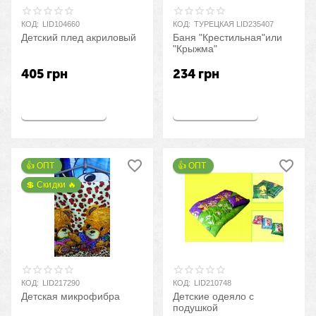
КОД:
LID104660
КОД:
ТУРЕЦКАЯ LID235407
Детский плед акриловый
Баня "Крестильная"или
"Крыжма"
405
грн
234
грн
Купить
Купить
👍 ОПТ 
👍 ОПТ 
💲 Скидки 🔥
КОД:
LID217290
КОД:
LID210748
Детская микрофибра
Детские одеяло с
подушкой