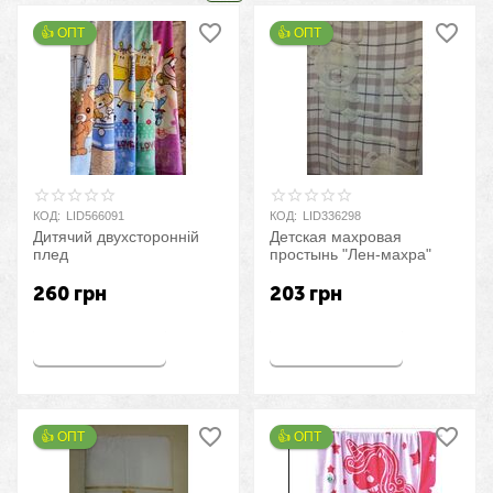
👍 ОПТ 
👍 ОПТ 
КОД:
LID566091
КОД:
LID336298
Дитячий двухсторонній
Детская махровая
плед
простынь "Лен-махра"
260
грн
203
грн
Купить
Купить
👍 ОПТ 
👍 ОПТ 