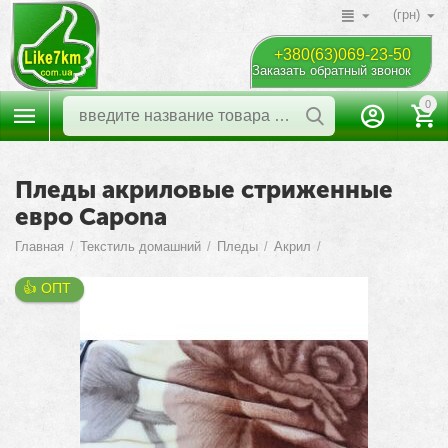
(грн)
+380(63)069-23-50
Заказать обратный звонок
0
Пледы акриловые стриженные
евро Capona
Главная
/
Текстиль домашний
/
Пледы
/
Акрил
/
👍 ОПТ 