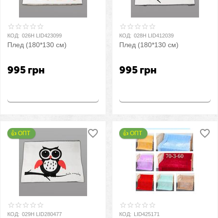
КОД:
026H LID423099
КОД:
028H LID412039
Плед (180*130 см)
Плед (180*130 см)
995
грн
995
грн
Купить
Купить
👍 ОПТ 
👍 ОПТ 
КОД:
029H LID280477
КОД:
LID425171