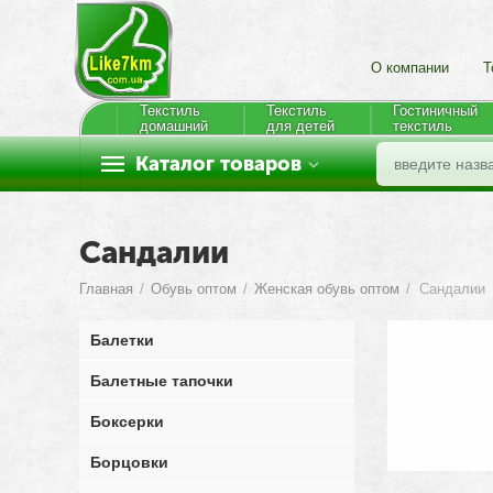
О компании
Т
Текстиль
Текстиль
Гостиничный
домашний
для детей
текстиль
Каталог товаров
Сандалии
Главная
/
Обувь оптом
/
Женская обувь оптом
/
Сандалии
Балетки
Балетные тапочки
Боксерки
Борцовки