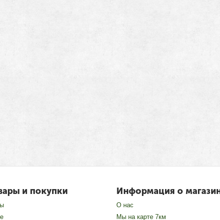
вары и покупки
Информация о магази
зы
О нас
е
Мы на карте 7км