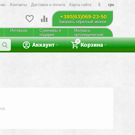
нас
Контакты
Доставка и оплата
Карта сайта
$
грн
+380(63)069-23-50
Заказать обратный звонок
Интерьер
Сувениры и
Матрасы
подарки
ортопедические
0
Аккаунт
Корзина
ров