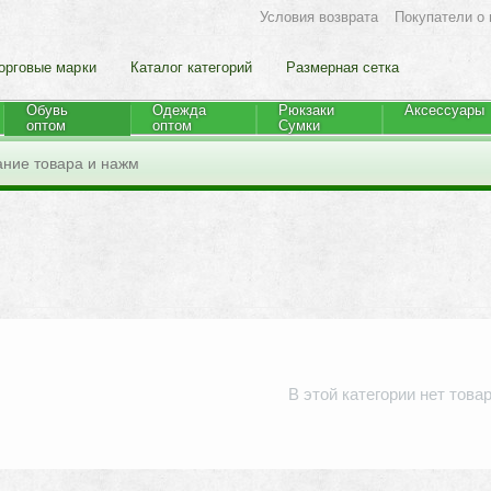
Условия возврата
Покупатели о 
орговые марки
Каталог категорий
Размерная сетка
Обувь
Одежда
Рюкзаки
Аксессуары
оптом
оптом
Cумки
В этой категории нет това