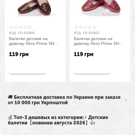
КОД:
FR-834866
КОД:
FR-834867
Балетки детские на
Балетки детские на
девочку Лето Prime SHH-
девочку Лето Prime SHH-
L-14262 GOLD (6 пар
L-14262 PINK (6 пар р.32-
р.32-37) "Prime-Opt"
37) "Prime-Opt" оптом со
119
грн
119
грн
оптом со склада 7км
склада 7км
Купить
Купить
🚚 Бесплатная доставка по Украине при заказе
от 10 000 грн Укрпоштой
💰 Топ-3 дешевых из категории:⚡ Детские
балетки【новинки августа 2026】👍