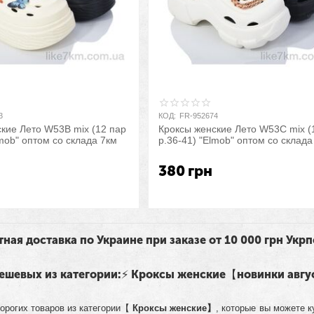
3
КОД:
FR-952674
кие Лето W53B mix (12 пар
Кроксы женские Лето W53C mix (
lmob" оптом со склада 7км
р.36-41) "Elmob" оптом со склада
380
грн
тная доставка по Украине при заказе от 10 000 грн Укр
 дешевых из категории:⚡ Кроксы женские【новинки авгу
орогих товаров из категории【
Кроксы женские】
, которые вы можете к