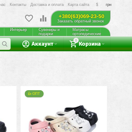
нас
Контакты
Доставка и оплата
Карта сайта
$
грн
+380(63)069-23-50
Заказать обратный звонок
Интерьер
Сувениры и
Матрасы
подарки
ортопедические
0
Аккаунт
Корзина
👍 ОПТ 