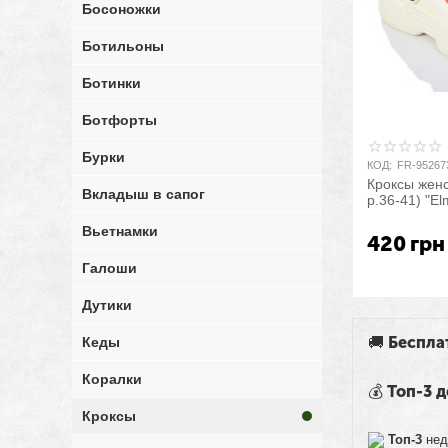
Босоножки
Ботильоны
Ботинки
Ботфорты
Бурки
КОД:
FR-95267
Кроксы женс
Вкладыш в сапог
р.36-41) "E
Вьетнамки
420
грн
Галоши
Дутики
🚚 Беспла
Кеды
Коралки
💰 Топ-3
Кроксы
Топ-3
нед