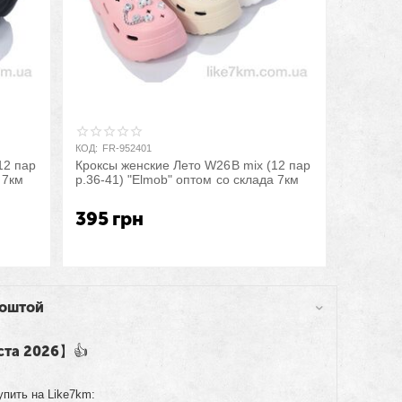
КОД:
FR-952401
12 пар
Кроксы женские Лето W26B mix (12 пар
 7км
р.36-41) "Elmob" оптом со склада 7км
395
грн
поштой
ста 2026】👍
упить на Like7km: