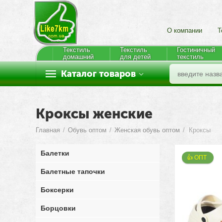
О компании
Т
Текстиль
Текстиль
Гостиничный
домашний
для детей
текстиль
Каталог товаров
Кроксы женские
Главная
/
Обувь оптом
/
Женская обувь оптом
/
Кроксы
Балетки
👍 ОПТ 
Балетные тапочки
Боксерки
Борцовки