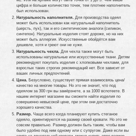
цифра и больше количество точек, тем плотнее наполнитель
был использован.
Натуральность наполнителя.
Для производства одеял
может быть использован как натуральный наполнитель
(шерсть, пух), так и его синтетические аналоги (силикон,
синтепон). Натуральные изделия стоят дороже, но на них
может быть аллергия. Искусственные обойдётся вам
дешевле, хотя и греют они не хуже.
Натуральность чехла.
Для чехла также могут быть
использованы натуральные или искусственные ткани. Детям
рекомендуют покупать изделия с хлопковыми чехлами, для
взрослых таких строгих рекомендаций нет. Все зависит от
ваших личных предпочтений.
Цена.
Безусловно, существует прямая взаимосвязь цена/
качество на многие товары. Но это не значит, что под
одеялом за 300 грн вы замёрзнете, а за 1000 вспотеете. В
нашем интернет магазине вы сможете найти изделия по
совершенно невысокой цене, при этом они достаточно
хорошего качества.
Размер.
Чаще всего когда планируют купить стеганое
одеяло, ориентируются на размер своей кровати. Но это не
совсем правильно. Размер должен быть таким, чтобы вам
было удобно под ним одному или с супругом. Даже если вы
спите на двуспальной кровати, можно купить евро размер,