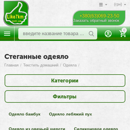
(грн)
+380(63)069-23-50
Заказать обратный звонок
0
Стеганные одеяло
Главная
/
Текстиль домашний
/
Одеяла
/
Категории
Фильтры
Одеяло бамбук
Одеяло лебяжий пух
Одеяло из овечьей шерсти
Силиконовое одеяло