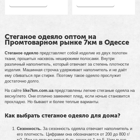
Купить
Купить
Стеганое одеяло оптом на
Промтоварном рынке 7км в Одессе
Стеганое одеяло
представляет собой изделие из двух полотен
ткани, прошитых насквозь неширокими полосами. Внутри
различный наполнитель, который отвечает за степень плотности
изделия. Машинная строчка удерживает наполнитель и не даёт
ему сбиваться при стирке. Поэтому такое одеяло прослужит
достаточно долго.
На сайте
like7km.com.ua
представлены легкие стеганые одеяла на
весну/лето. Они отлично заменяют плед, если ночью становится
прохладно. Но бывают и более теплые варианты.
Как выбрать стеганое одеяло для дома?
Сезонность.
За сезонность одеяла отвечает наполнитель и
его плотность. Цифрами она обозначается от 200 до 800 г/
м2. Или на ярлыке могут быть точки от 1 до 5. Чем выше