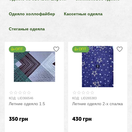
Одеяло холлофайбер
Кассетные одеяла
Стеганые одеяла
👍 ОПТ 
👍 ОПТ 
КОД:
LID366546
КОД:
LID265383
Летние одеяло 1.5
Летние одеяло 2-х спалка
350
грн
430
грн