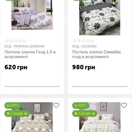
КОД:
УКРАИНА LID409440
КОД:
LID158382
Постель хлопок Голд 1,5 в
Постель хлопок Семейка
асортименті
голд в асортименті
620
грн
980
грн
Купить
Купить
👍 ОПТ 
👍 ОПТ 
💲 Скидки 🔥
💲 Скидки 🔥