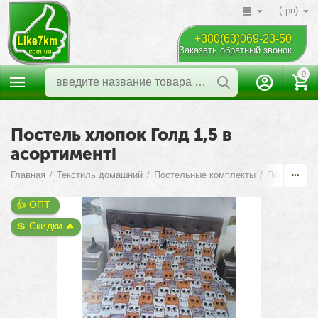
(грн)
+380(63)069-23-50
Заказать обратный звонок
0
Постель хлопок Голд 1,5 в
асортименті
Главная
/
Текстиль домашний
/
Постельные комплекты
/
Постель Ук
👍 ОПТ 
💲 Скидки 🔥