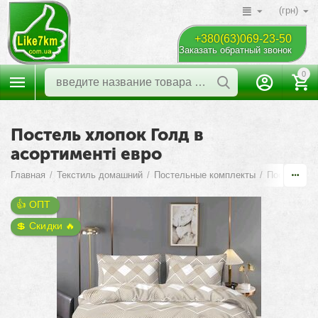
(грн)
+380(63)069-23-50
Заказать обратный звонок
0
Постель хлопок Голд в
асортименті евро
Главная
/
Текстиль домашний
/
Постельные комплекты
/
Постель Ук
👍 ОПТ 
💲 Скидки 🔥