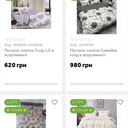
КОД:
УКРАИНА LID409440
КОД:
LID158382
Постель хлопок Голд 1,5 в
Постель хлопок Семейка
асортименті
голд в асортименті
620
грн
980
грн
Купить
Купить
👍 ОПТ 
👍 ОПТ 
💲 Скидки 🔥
💲 Скидки 🔥