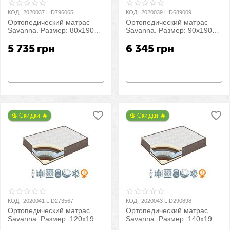
КОД:
2020037 LID796065
КОД:
2020039 LID689009
Ортопедический матрас
Ортопедический матрас
Savanna. Размер: 80х190
Savanna. Размер: 90х190
см
см
5 735
грн
6 345
грн
Купить
Купить
💲 Скидки 🔥
💲 Скидки 🔥
КОД:
2020041 LID273567
КОД:
2020043 LID290898
Ортопедический матрас
Ортопедический матрас
Savanna. Размер: 120х190
Savanna. Размер: 140х190
см
см