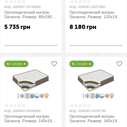
КОД:
2020037 LID796065
КОД:
2020041 LID273567
Ортопедический матрас
Ортопедический матрас
Savanna. Размер: 80х190
Savanna. Размер: 120х190
см
см
5 735
грн
8 180
грн
Купить
Купить
💲 Скидки 🔥
💲 Скидки 🔥
КОД:
2020043 LID290898
КОД:
2020045 LID297796
Ортопедический матрас
Ортопедический матрас
Savanna. Размер: 140х190
Savanna. Размер: 160х190
см
см