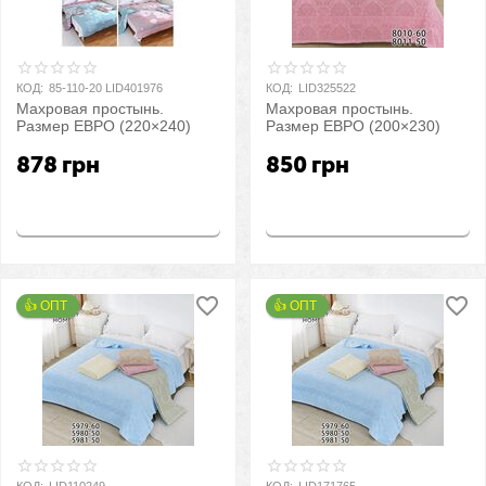
КОД:
85-110-20 LID401976
КОД:
LID325522
Махровая простынь.
Махровая простынь.
Размер ЕВРО (220×240)
Размер ЕВРО (200×230)
878
грн
850
грн
Купить
Купить
👍 ОПТ 
👍 ОПТ 