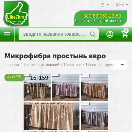
(грн)
+380(63)069-23-50
Заказать обратный звонок
0
Микрофибра простынь евро
Главная
/
Текстиль домашний
/
Простыни
/
Простыня двуспальная е
👍 ОПТ 