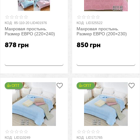
КОД:
85-110-20 LID401976
КОД:
LID325522
Махровая простынь.
Махровая простынь.
Размер ЕВРО (220×240)
Размер ЕВРО (200×230)
878
грн
850
грн
Купить
Купить
👍 ОПТ 
👍 ОПТ 
КОД:
LID110249
КОД:
LID171765