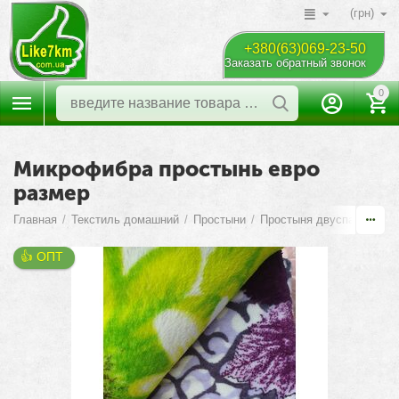
(грн)
+380(63)069-23-50
Заказать обратный звонок
0
Микрофибра простынь евро
размер
Главная
/
Текстиль домашний
/
Простыни
/
Простыня двуспальная е
👍 ОПТ 