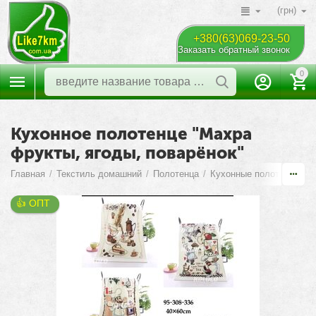
(грн)
+380(63)069-23-50
Заказать обратный звонок
0
Кухонное полотенце "Махра
фрукты, ягоды, поварёнок"
Главная
/
Текстиль домашний
/
Полотенца
/
Кухонные полотенца
/
👍 ОПТ 