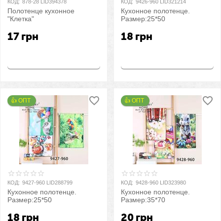
КОД:
878-28 LID394378
КОД:
9426-960 LID321214
Полотенце кухонное
Кухонное полотенце.
"Клетка"
Размер:25*50
17
грн
18
грн
Купить
Купить
👍 ОПТ 
👍 ОПТ 
КОД:
9427-960 LID288799
КОД:
9428-960 LID323980
Кухонное полотенце.
Кухонное полотенце.
Размер:25*50
Размер:35*70
18
грн
20
грн