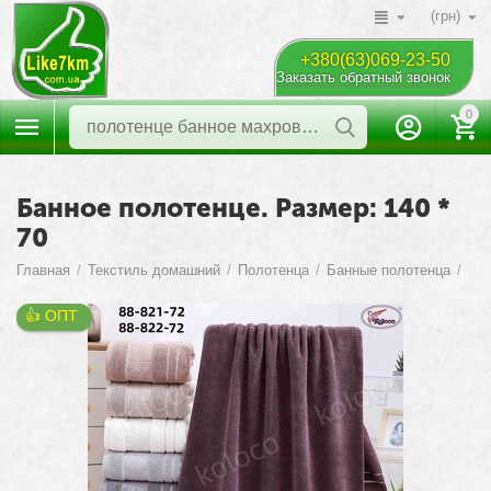
(грн)
+380(63)069-23-50
Заказать обратный звонок
0
Банное полотенце. Размер: 140 *
70
Главная
/
Текстиль домашний
/
Полотенца
/
Банные полотенца
/
👍 ОПТ 