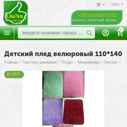
(грн)
+380(63)069-23-50
Заказать обратный звонок
0
Детский плед велюровый 110*140
Главная
/
Текстиль домашний
/
Пледы
/
Микрофибра
/
Унисекс
/
👍 ОПТ 