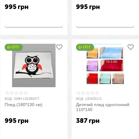
995
грн
995
грн
Купить
Купить
👍 ОПТ 
👍 ОПТ 
КОД:
029H LID280477
КОД:
LID425171
Плед (180*130 см)
Дитячий плед однотонний
110*140
995
грн
387
грн
Купить
Купить