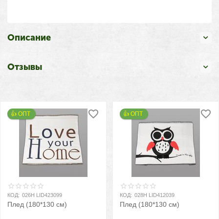
Описание
Отзывы
👍 ОПТ 
👍 ОПТ 
КОД:
026H LID423099
КОД:
028H LID412039
Плед (180*130 см)
Плед (180*130 см)