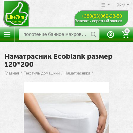
(грн)
+380(63)069-23-50
Заказать обратный звонок
0
Наматрасник Ecoblank размер
120*200
Главная
/
Текстиль домашний
/
Наматрасники
/