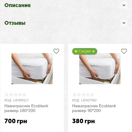
Описание
Отзывы
💲 Скидки 🔥
КОД:
LID409117
КОД:
LID427062
Наматрасник Ecoblank
Наматрасник Ecoblank
размер 180*200
размер 90*200
700
грн
380
грн