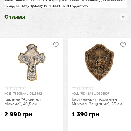
качественной росписи эта фигурка станет отличным дополнением к
праздничному декору или приятным подарком.
Отзывы
КОД:
78308AA LID116862
КОД:
78341A4 LID623907
Картина "Архангел
Картина-щит "Архангел
Михаил", 40,5 см
Михаил: Защитник", 25 см
VERONESE
VERONESE
2 990
грн
1 390
грн
Купить
Купить