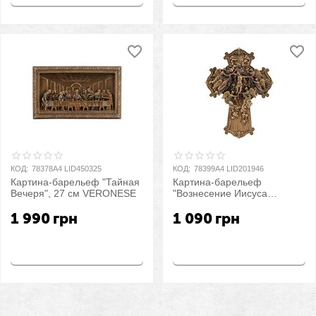
КОД:
78378A4 LID450325
КОД:
78399A4 LID201946
Картина-барельеф "Тайная
Картина-барельеф
Вечеря", 27 см VERONESE
"Вознесение Иисуса
Христа", 21,5 см
1 990
грн
1 090
грн
VERONESE
Купить
Купить