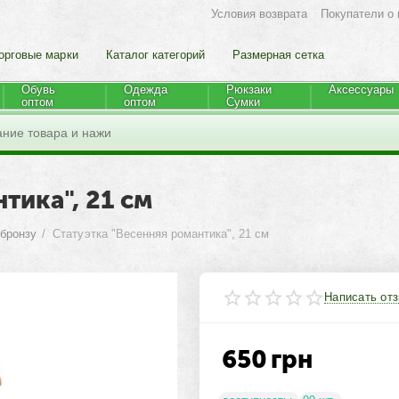
Условия возврата
Покупатели о 
орговые марки
Каталог категорий
Размерная сетка
Обувь
Одежда
Рюкзаки
Аксессуары
оптом
оптом
Cумки
тика", 21 см
 бронзу
/
Статуэтка "Весенняя романтика", 21 см
Написать от
650
грн