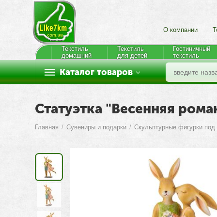
О компании
Т
Текстиль
Текстиль
Гостиничный
домашний
для детей
текстиль
Каталог товаров
Статуэтка "Весенняя роман
Главная
/
Сувениры и подарки
/
Скульптурные фигурки под