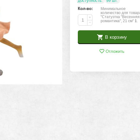
доступность:
99 шт.
Кол-во:
Минимальное
количество для товар
"Статуэтка "Весенняя
+
романтика", 21 см"
1
.
−
В корзину
Отложить