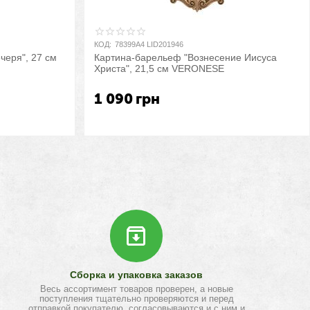
КОД:
78399A4 LID201946
черя", 27 см
Картина-барельеф "Вознесение Иисуса
Христа", 21,5 см VERONESE
1 090
грн
Сборка и упаковка заказов
Весь ассортимент товаров проверен, а новые
поступления тщательно проверяются и перед
отправкой покупателю, согласовываются и с ним и