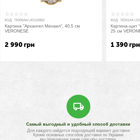
КОД:
78308AA LID116862
КОД:
78341A4 LI
Картина "Архангел Михаил", 40,5 см
Картина-щит 
VERONESE
25 см VERON
2 990
грн
1 390
гр
Самый выгодный и удобный способ доставки
Для каждого найдется подходящий вариант доставки
Кроме основных способов доставки по Украине
мы практикуем такие способы доставки,