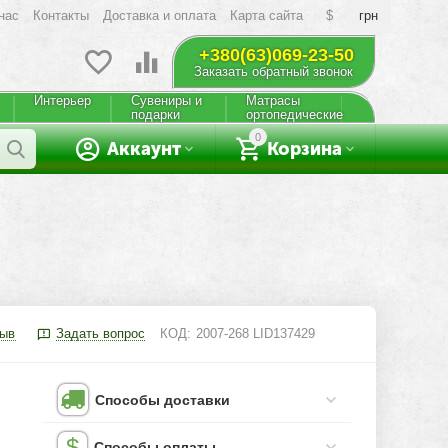
нас
Контакты
Доставка и оплата
Карта сайта
$
грн
+380(63)069-23-50
Заказать обратный звонок
Интерьер
Сувениры и
Матрасы
подарки
ортопедические
0
Аккаунт
Корзина
зыв
Задать вопрос
КОД:
2007-268 LID137429
Способы доставки
Способы оплаты