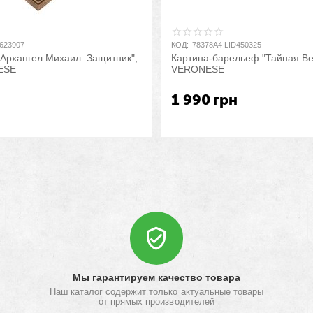
D623907
КОД:
78378A4 LID450325
"Архангел Михаил: Защитник",
Картина-барельеф "Тайная Ве
ESE
VERONESE
н
1 990
грн
Мы гарантируем качество товара
Наш каталог содержит только актуальные товары
от прямых производителей