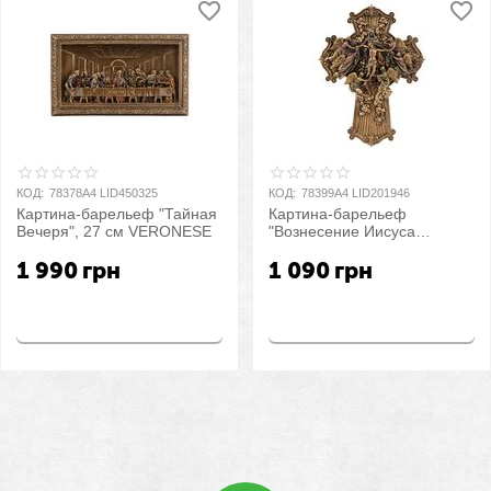
КОД:
78378A4 LID450325
КОД:
78399A4 LID201946
Картина-барельеф "Тайная
Картина-барельеф
Вечеря", 27 см VERONESE
"Вознесение Иисуса
Христа", 21,5 см
1 990
грн
1 090
грн
VERONESE
Купить
Купить