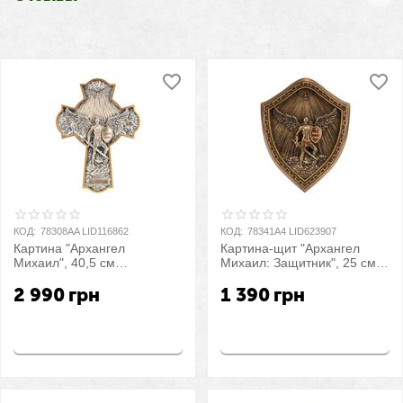
КОД:
78308AA LID116862
КОД:
78341A4 LID623907
Картина "Архангел
Картина-щит "Архангел
Михаил", 40,5 см
Михаил: Защитник", 25 см
VERONESE
VERONESE
2 990
грн
1 390
грн
Купить
Купить