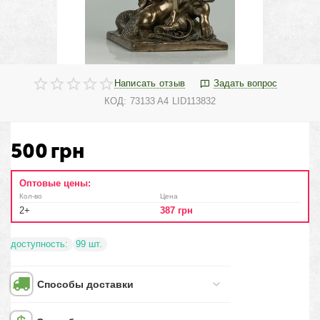
Написать отзыв
Задать вопрос
КОД:
73133 A4 LID113832
500
грн
Оптовые цены:
Кол-во
Цена
2+
387
грн
доступность:
99 шт.
Способы доставки