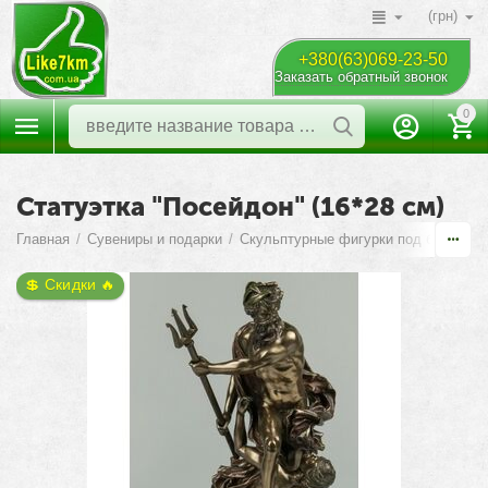
(грн)
+380(63)069-23-50
Заказать обратный звонок
0
Статуэтка "Посейдон" (16*28 см)
Главная
/
Сувениры и подарки
/
Скульптурные фигурки под бронзу
/
💲 Скидки 🔥