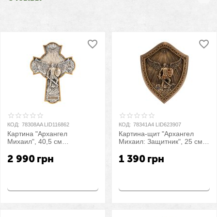
КОД:
78308AA LID116862
КОД:
78341A4 LID623907
Картина "Архангел
Картина-щит "Архангел
Михаил", 40,5 см
Михаил: Защитник", 25 см
VERONESE
VERONESE
2 990
грн
1 390
грн
Купить
Купить