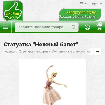
(грн)
+380(63)069-23-50
Заказать обратный звонок
0
Статуэтка "Нежный балет"
Главная
/
Сувениры и подарки
/
Скульптурные фигурки под бронзу
/