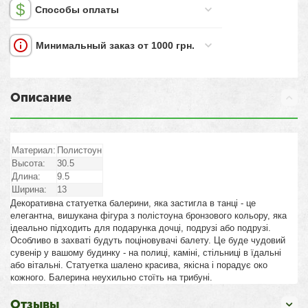
Способы оплаты
Минимальный заказ от 1000 грн.
Описание
Материал:
Полистоун
Высота:
30.5
Длина:
9.5
Ширина:
13
Декоративна статуетка балерини, яка застигла в танці - це
елегантна, вишукана фігура з полістоуна бронзового кольору, яка
ідеально підходить для подарунка дочці, подрузі або подрузі.
Особливо в захваті будуть поціновувачі балету. Це буде чудовий
сувенір у вашому будинку - на полиці, каміні, стільниці в їдальні
або вітальні. Статуетка шалено красива, якісна і порадує око
кожного. Балерина неухильно стоїть на трибуні.
Отзывы