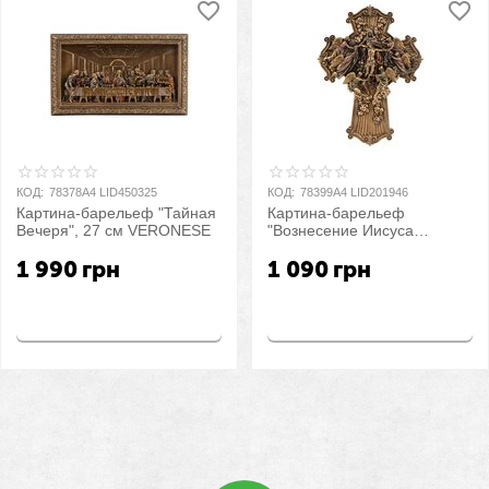
КОД:
78378A4 LID450325
КОД:
78399A4 LID201946
Картина-барельеф "Тайная
Картина-барельеф
Вечеря", 27 см VERONESE
"Вознесение Иисуса
Христа", 21,5 см
1 990
грн
1 090
грн
VERONESE
Купить
Купить