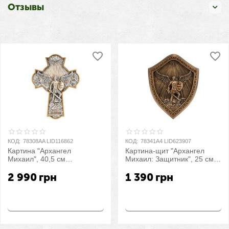
Отзывы
КОД:
78308AA LID116862
КОД:
78341A4 LID623907
Картина "Архангел
Картина-щит "Архангел
Михаил", 40,5 см
Михаил: Защитник", 25 см
VERONESE
VERONESE
2 990
грн
1 390
грн
Купить
Купить