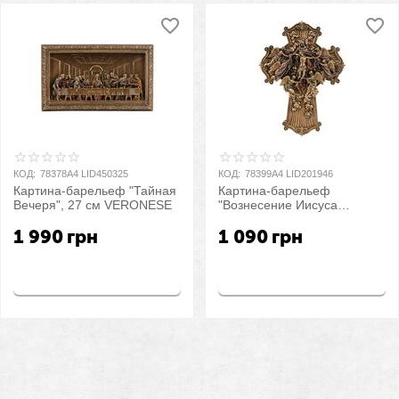
КОД:
78378A4 LID450325
КОД:
78399A4 LID201946
Картина-барельеф "Тайная
Картина-барельеф
Вечеря", 27 см VERONESE
"Вознесение Иисуса
Христа", 21,5 см
1 990
грн
1 090
грн
VERONESE
Купить
Купить