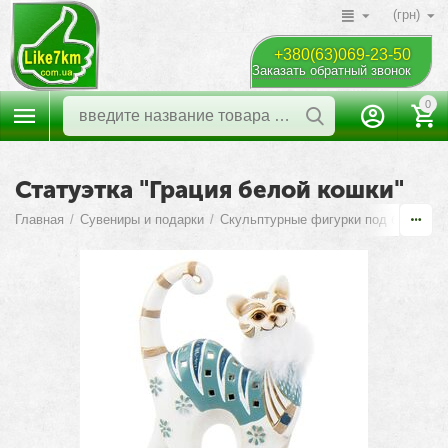
(грн)
+380(63)069-23-50
Заказать обратный звонок
0
Статуэтка "Грация белой кошки"
Главная
/
Сувениры и подарки
/
Скульптурные фигурки под бронзу
/