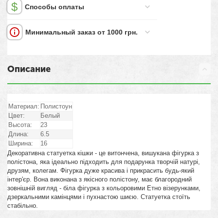
Способы оплаты
Минимальный заказ от 1000 грн.
Описание
Материал:
Полистоун
Цвет:
Белый
Высота:
23
Длина:
6.5
Ширина:
16
Декоративна статуетка кішки - це витончена, вишукана фігурка з
полістона, яка ідеально підходить для подарунка творчій натурі,
друзям, колегам. Фігурка дуже красива і прикрасить будь-який
інтер'єр. Вона виконана з якісного полістону, має благородний
зовнішній вигляд - біла фігурка з кольоровими Етно візерунками,
дзеркальними камінцями і пухнастою шиєю. Статуетка стоїть
стабільно.