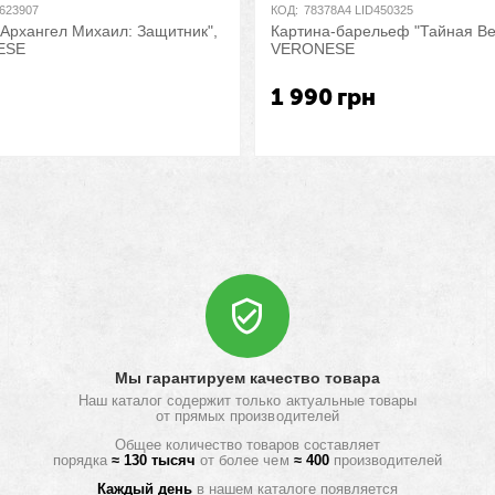
D623907
КОД:
78378A4 LID450325
"Архангел Михаил: Защитник",
Картина-барельеф "Тайная Ве
ESE
VERONESE
н
1 990
грн
Мы гарантируем качество товара
Наш каталог содержит только актуальные товары
от прямых производителей
Общее количество товаров составляет
порядка
≈ 130 тысяч
от более чем
≈ 400
производителей
Каждый день
в нашем каталоге появляется