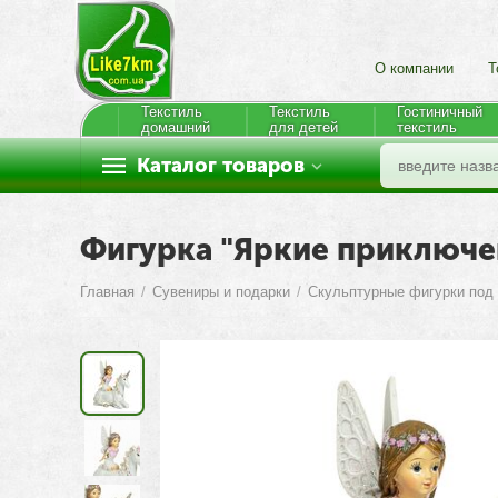
О компании
Т
Текстиль
Текстиль
Гостиничный
домашний
для детей
текстиль
Каталог товаров
Фигурка "Яркие приключе
Главная
/
Сувениры и подарки
/
Скульптурные фигурки под