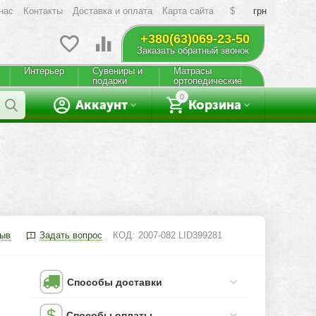
нас
Контакты
Доставка и оплата
Карта сайта
$
грн
+380(63)069-23-50
Заказать обратный звонок
Интерьер
Сувениры и
Матрасы
подарки
ортопедические
0
Аккаунт
Корзина
зыв
Задать вопрос
КОД:
2007-082 LID399281
Способы доставки
Способы оплаты