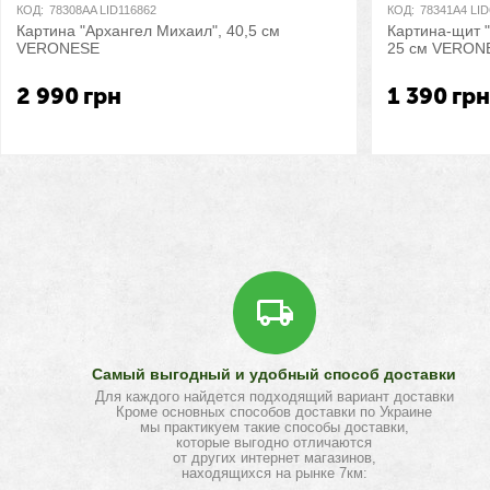
КОД:
78308AA LID116862
КОД:
78341A4 LI
Картина "Архангел Михаил", 40,5 см
Картина-щит 
VERONESE
25 см VERON
2 990
грн
1 390
гр
Самый выгодный и удобный способ доставки
Для каждого найдется подходящий вариант доставки
Кроме основных способов доставки по Украине
мы практикуем такие способы доставки,
которые выгодно отличаются
от других интернет магазинов,
находящихся на рынке 7км: