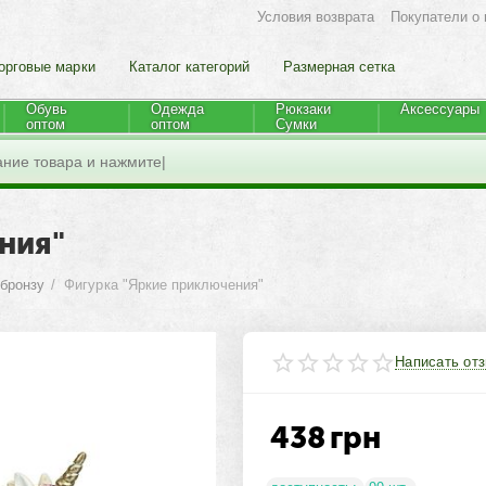
Условия возврата
Покупатели о 
орговые марки
Каталог категорий
Размерная сетка
Обувь
Одежда
Рюкзаки
Аксессуары
оптом
оптом
Cумки
ния"
 бронзу
/
Фигурка "Яркие приключения"
Написать от
438
грн