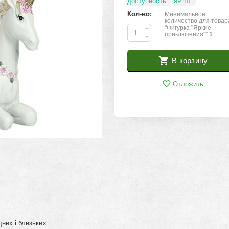
доступность:
99 шт.
Кол-во:
Минимальное
количество для товар
"Фигурка "Яркие
+
приключения""
1
.
−
В корзину
Отложить
них і близьких.