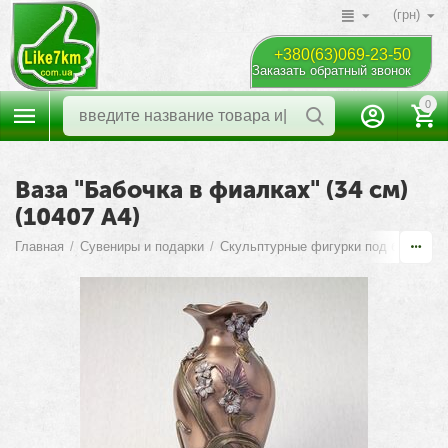
(грн)
+380(63)069-23-50
Заказать обратный звонок
0
Ваза "Бабочка в фиалках" (34 см)
(10407 A4)
Главная
/
Сувениры и подарки
/
Скульптурные фигурки под бронзу
/