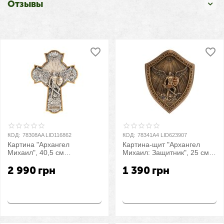
Отзывы
КОД:
78308AA LID116862
КОД:
78341A4 LID623907
Картина "Архангел
Картина-щит "Архангел
Михаил", 40,5 см
Михаил: Защитник", 25 см
VERONESE
VERONESE
2 990
грн
1 390
грн
Купить
Купить