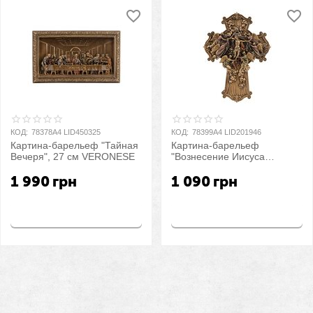
КОД:
78378A4 LID450325
КОД:
78399A4 LID201946
Картина-барельеф "Тайная
Картина-барельеф
Вечеря", 27 см VERONESE
"Вознесение Иисуса
Христа", 21,5 см
1 990
грн
1 090
грн
VERONESE
Купить
Купить