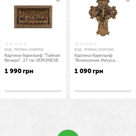
КОД:
78378A4 LID450325
КОД:
78399A4 LID201946
Картина-барельеф "Тайная
Картина-барельеф
Вечеря", 27 см VERONESE
"Вознесение Иисуса
Христа", 21,5 см
1 990
грн
1 090
грн
VERONESE
Купить
Купить