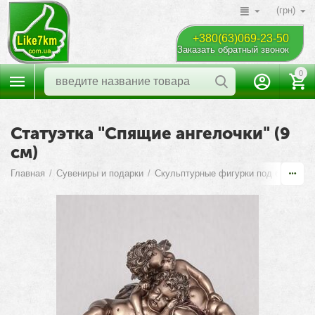
(грн)
+380(63)069-23-50
Заказать обратный звонок
0
Статуэтка "Спящие ангелочки" (9
см)
Главная
/
Сувениры и подарки
/
Скульптурные фигурки под бронзу
/