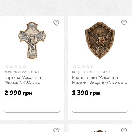
КОД:
78308AA LID116862
КОД:
78341A4 LID623907
Картина "Архангел
Картина-щит "Архангел
Михаил", 40,5 см
Михаил: Защитник", 25 см
VERONESE
VERONESE
2 990
грн
1 390
грн
Купить
Купить