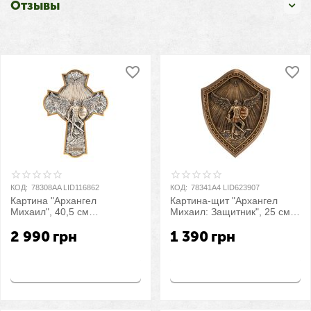
Отзывы
КОД:
78308AA LID116862
КОД:
78341A4 LID623907
Картина "Архангел
Картина-щит "Архангел
Михаил", 40,5 см
Михаил: Защитник", 25 см
VERONESE
VERONESE
2 990
грн
1 390
грн
Купить
Купить