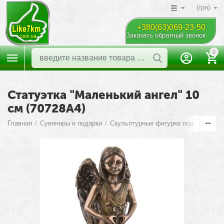
(грн)
+380(63)069-23-50
Заказать обратный звонок
0
Статуэтка "Маленький ангел" 10
см (70728A4)
Главная
/
Сувениры и подарки
/
Скульптурные фигурки под бронзу
/