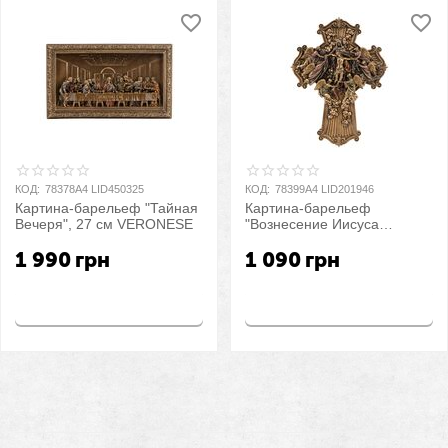
КОД:
78378A4 LID450325
КОД:
78399A4 LID201946
Картина-барельеф "Тайная
Картина-барельеф
Вечеря", 27 см VERONESE
"Вознесение Иисуса
Христа", 21,5 см
1 990
грн
1 090
грн
VERONESE
Купить
Купить