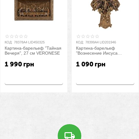
КОД:
78378A4 LID450325
КОД:
78399A4 LID201946
Картина-барельеф "Тайная
Картина-барельеф
Вечеря", 27 см VERONESE
"Вознесение Иисуса
Христа", 21,5 см
1 990
грн
1 090
грн
VERONESE
Купить
Купить