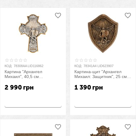
КОД:
78308AA LID116862
КОД:
78341A4 LID623907
Картина "Архангел
Картина-щит "Архангел
Михаил", 40,5 см
Михаил: Защитник", 25 см
VERONESE
VERONESE
2 990
грн
1 390
грн
Купить
Купить