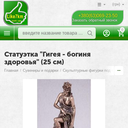
(грн)
+380(63)069-23-50
Заказать обратный звонок
0
Статуэтка "Гигея - богиня
здоровья" (25 см)
Главная
/
Сувениры и подарки
/
Скульптурные фигурки под бронзу
/