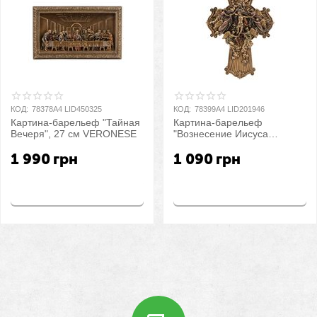
КОД:
78378A4 LID450325
КОД:
78399A4 LID201946
Картина-барельеф "Тайная
Картина-барельеф
Вечеря", 27 см VERONESE
"Вознесение Иисуса
Христа", 21,5 см
1 990
грн
1 090
грн
VERONESE
Купить
Купить