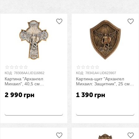
КОД:
78308AA LID116862
КОД:
78341A4 LID623907
Картина "Архангел
Картина-щит "Архангел
Михаил", 40,5 см
Михаил: Защитник", 25 см
VERONESE
VERONESE
2 990
грн
1 390
грн
Купить
Купить