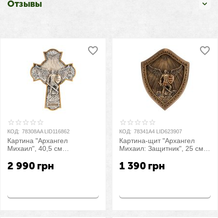
Отзывы
КОД:
78308AA LID116862
КОД:
78341A4 LID623907
Картина "Архангел
Картина-щит "Архангел
Михаил", 40,5 см
Михаил: Защитник", 25 см
VERONESE
VERONESE
2 990
грн
1 390
грн
Купить
Купить