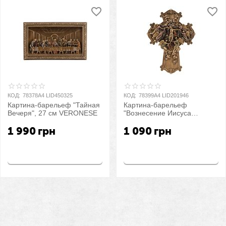
КОД:
78378A4 LID450325
КОД:
78399A4 LID201946
Картина-барельеф "Тайная
Картина-барельеф
Вечеря", 27 см VERONESE
"Вознесение Иисуса
Христа", 21,5 см
1 990
грн
1 090
грн
VERONESE
Купить
Купить