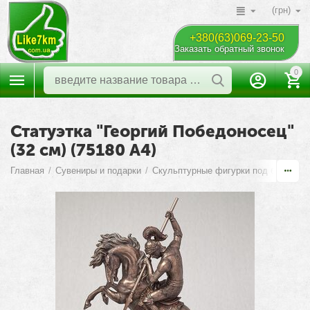
(грн)
+380(63)069-23-50
Заказать обратный звонок
0
Статуэтка "Георгий Победоносец"
(32 см) (75180 A4)
Главная
/
Сувениры и подарки
/
Скульптурные фигурки под бронзу
/