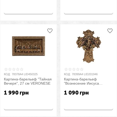
Купить
Купить
КОД:
78378A4 LID450325
КОД:
78399A4 LID201946
Картина-барельеф "Тайная
Картина-барельеф
Вечеря", 27 см VERONESE
"Вознесение Иисуса
Христа", 21,5 см
1 990
грн
1 090
грн
VERONESE
Купить
Купить