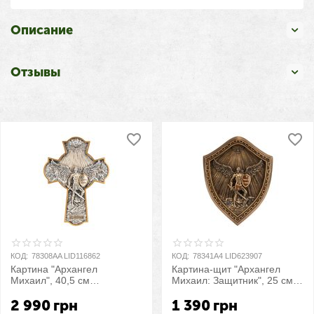
Описание
Отзывы
КОД:
78308AA LID116862
КОД:
78341A4 LID623907
Картина "Архангел
Картина-щит "Архангел
Михаил", 40,5 см
Михаил: Защитник", 25 см
VERONESE
VERONESE
2 990
грн
1 390
грн