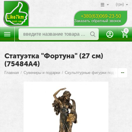
(грн)
+380(63)069-23-50
Заказать обратный звонок
0
Статуэтка "Фортуна" (27 см)
(75484A4)
Главная
/
Сувениры и подарки
/
Скульптурные фигурки под бронзу
/