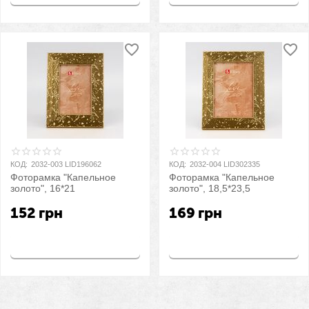
КОД:
2032-003 LID196062
КОД:
2032-004 LID302335
Фоторамка "Капельное
Фоторамка "Капельное
золото", 16*21
золото", 18,5*23,5
152
грн
169
грн
Купить
Купить