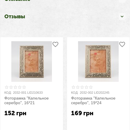
Отзывы
КОД:
2032-001 LID210633
КОД:
2032-002 LID202245
Фоторамка "Капельное
Фоторамка "Капельное
серебро", 16*21
серебро", 19*24
152
грн
169
грн
Купить
Купить