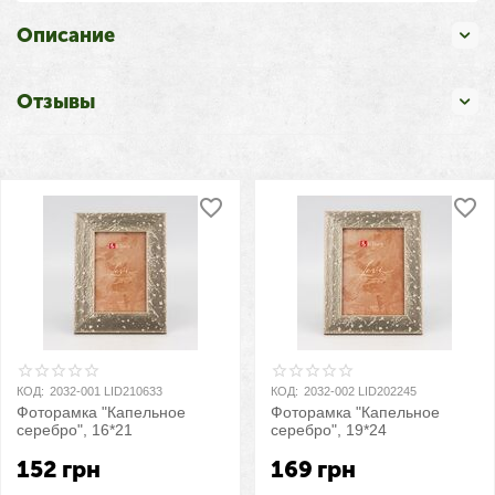
Описание
Отзывы
КОД:
2032-001 LID210633
КОД:
2032-002 LID202245
Фоторамка "Капельное
Фоторамка "Капельное
серебро", 16*21
серебро", 19*24
152
грн
169
грн