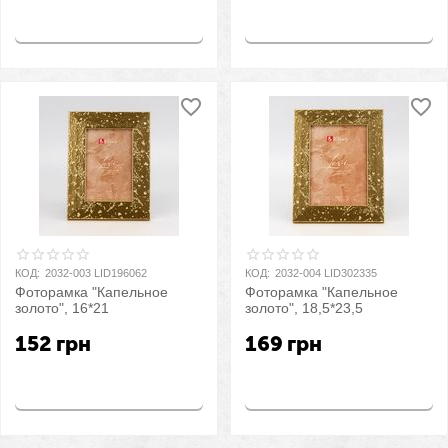
Купить
Купить
КОД:
2032-003 LID196062
КОД:
2032-004 LID302335
Фоторамка "Капельное
Фоторамка "Капельное
золото", 16*21
золото", 18,5*23,5
152
грн
169
грн
Купить
Купить