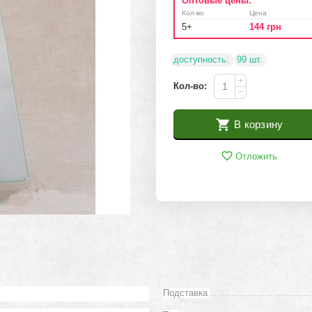
Оптовые цены:
Кол-во
Цена
5+
144
грн
доступность:
99 шт.
+
Кол-во:
−
В корзину
Отложить
Подставка