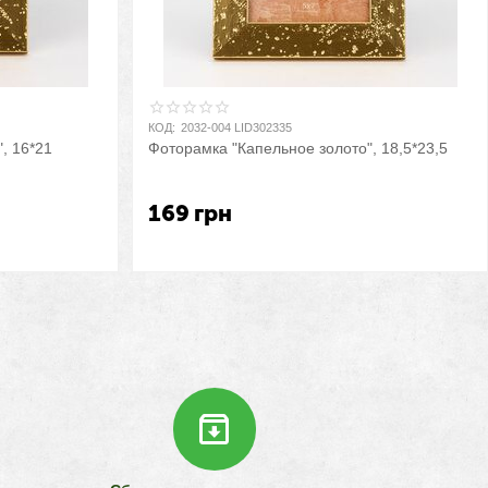
КОД:
2032-004 LID302335
, 16*21
Фоторамка "Капельное золото", 18,5*23,5
169
грн