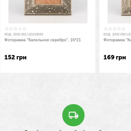
КОД:
2032-001 LID210633
КОД:
2032-002 LI
Фоторамка "Капельное серебро", 16*21
Фоторамка "К
152
грн
169
грн