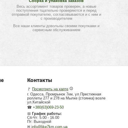
Сборка и упаковка заказов
Весь ассортимент товаров проверен, а новые
поступления тщательно проверяются и перед
отправкой покупателю, согласовываются и с ним и
с производителем
Все наши клиенты довольны своими покупками и
сервисным обслуживанием
не
Контакты
🚩
Посмотреть на карте
г. Одесса, Промрынок 7км, ул.Престижная
роллеты 277 и 278 на Мылке (стоянка) возле
ул.Китайской
☎
+380(63)069-23-50
📅
График работы:
Сб-Чт: 5.00 - 16.00
Пт: Выходной
✉
info@like7km.com.ua