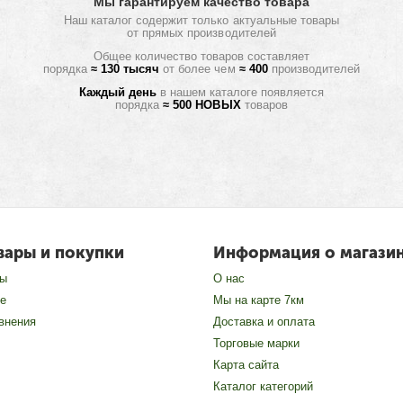
Мы гарантируем качество товара
Наш каталог содержит только актуальные товары
от прямых производителей
Общее количество товаров составляет
порядка
≈ 130 тысяч
от более чем
≈ 400
производителей
Каждый день
в нашем каталоге появляется
порядка
≈ 500 НОВЫХ
товаров
вары и покупки
Информация о магази
зы
О нас
е
Мы на карте 7км
внения
Доставка и оплата
Торговые марки
Карта сайта
Каталог категорий