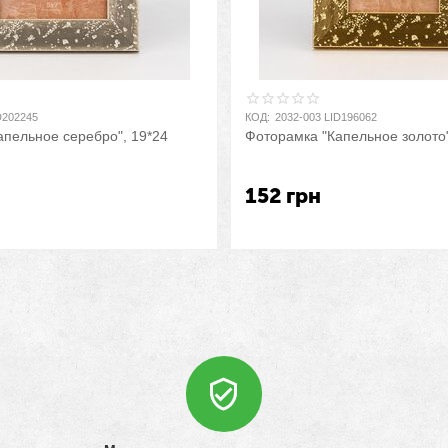
D202245
КОД:
2032-003 LID196062
апельное серебро", 19*24
Фоторамка "Капельное золото"
152
грн