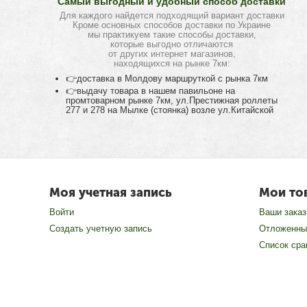
Самый выгодный и удобный способ доставки
Для каждого найдется подходящий вариант доставки
Кроме основных способов доставки по Украине
мы практикуем такие способы доставки,
которые выгодно отличаются
от других интернет магазинов,
находящихся на рынке 7км:
👉доставка в Молдову маршруткой с рынка 7км
👉выдачу товара в нашем павильоне на
промтоварном рынке 7км, ул.Престижная роллеты
277 и 278 на Мылке (стоянка) возле ул.Китайской
Моя учетная запись
Мои то
Войти
Ваши зака
Создать учетную запись
Отложенны
Список сра