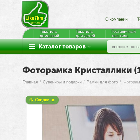
О компании
Т
Текстиль
Текстиль
Гостиничный
домашний
для детей
текстиль
Каталог товаров
Фоторамка Кристаллики (1
Главная
/
Сувениры и подарки
/
Рамки для фото
/
Фоторам
💲 Скидки 🔥