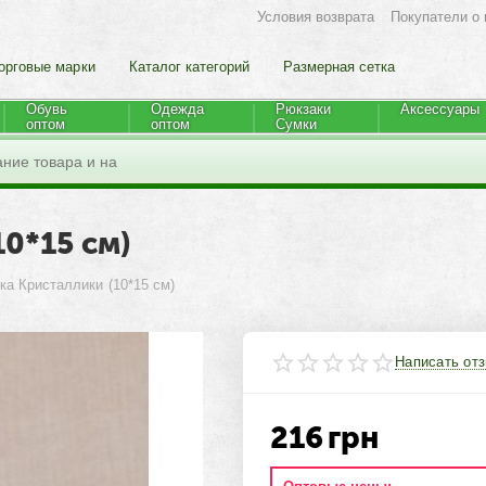
Условия возврата
Покупатели о 
орговые марки
Каталог категорий
Размерная сетка
Обувь
Одежда
Рюкзаки
Аксессуары
оптом
оптом
Cумки
0*15 см)
ка Кристаллики (10*15 см)
Написать от
216
грн