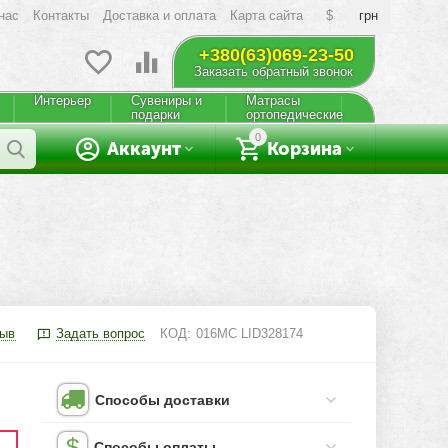
нас
Контакты
Доставка и оплата
Карта сайта
$
грн
+380(63)069-23-50
Заказать обратный звонок
Интерьер
Сувениры и
Матрасы
подарки
ортопедические
0
Аккаунт
Корзина
зыв
Задать вопрос
КОД:
016МС LID328174
Способы доставки
Способы оплаты