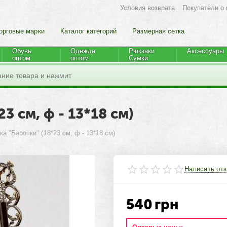
Условия возврата
Покупатели о 
орговые марки
Каталог категорий
Размерная сетка
Обувь
Одежда
Рюкзаки
Аксессуары
оптом
оптом
Cумки
3 см, ф - 13*18 см)
а "Бабочки" (18*23 см, ф - 13*18 см)
Написать от
540
грн