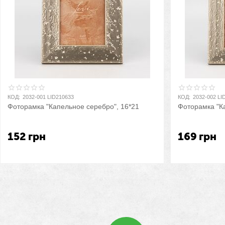
КОД:
2032-001 LID210633
КОД:
2032-002 LI
Фоторамка "Капельное серебро", 16*21
Фоторамка "К
152
грн
169
грн