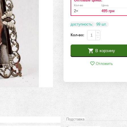
Оптовые цены:
Кол-во
Цена
2+
495
грн
доступность:
99 шт.
+
Кол-во:
−
В корзину
Отложить
Подставка