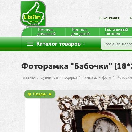
О компании
Т
Текстиль
Текстиль
Гостиничный
домашний
для детей
текстиль
Каталог товаров
Фоторамка "Бабочки" (18*2
Главная
/
Сувениры и подарки
/
Рамки для фото
/
Фоторамк
💲 Скидки 🔥