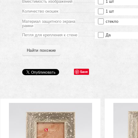
Вместимость изображений
1 шт
Количество окошек
1 шт
Материал защитного экрана
стекло
рамки
Петля для крепления к стене
Да
Найти похожие
Save