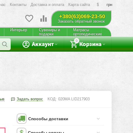
нас
Контакты
Доставка и оплата
Карта сайта
$
грн
+380(63)069-23-50
Заказать обратный звонок
Интерьер
Сувениры и
Матрасы
подарки
ортопедические
0
Аккаунт
Корзина
зыв
Задать вопрос
КОД:
020MA LID217903
Способы доставки
Способы оплаты