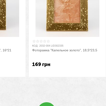
КОД:
2032-004 LID302335
, 16*21
Фоторамка "Капельное золото", 18,5*23,5
169
грн