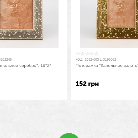
D202245
КОД:
2032-003 LID196062
апельное серебро", 19*24
Фоторамка "Капельное золото"
152
грн