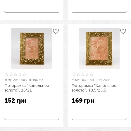
Купить
Купить
КОД:
2032-003 LID196062
КОД:
2032-004 LID302335
Фоторамка "Капельное
Фоторамка "Капельное
золото", 16*21
золото", 18,5*23,5
152
грн
169
грн
Купить
Купить