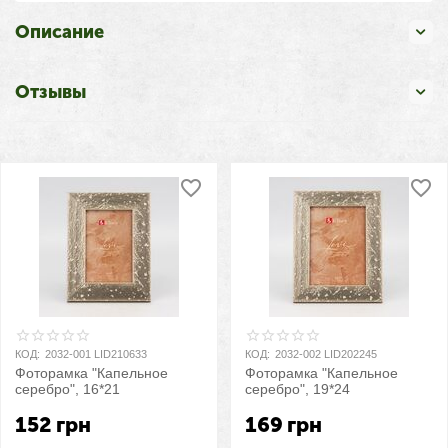
Описание
Отзывы
КОД:
2032-001 LID210633
КОД:
2032-002 LID202245
Фоторамка "Капельное
Фоторамка "Капельное
серебро", 16*21
серебро", 19*24
152
грн
169
грн