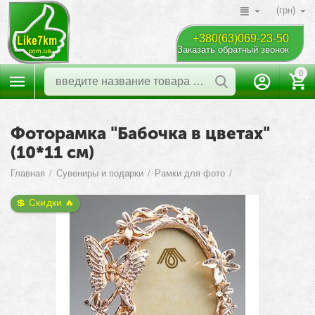
(грн)
+380(63)069-23-50
Заказать обратный звонок
0
Фоторамка "Бабочка в цветах"
(10*11 см)
Главная
/
Сувениры и подарки
/
Рамки для фото
/
💲 Скидки 🔥