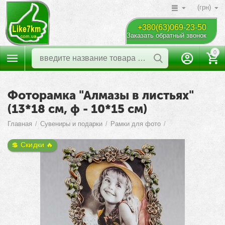
(грн)
+380(63)069-23-50
Заказать обратный звонок
0
Фоторамка "Алмазы в листьях"
(13*18 см, ф - 10*15 см)
Главная
/
Сувениры и подарки
/
Рамки для фото
/
💲 Скидки 🔥