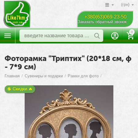
(грн)
+380(63)069-23-50
Заказать обратный звонок
0
Фоторамка "Триптих" (20*18 см, ф
- 7*9 см)
Главная
/
Сувениры и подарки
/
Рамки для фото
/
💲 Скидки 🔥