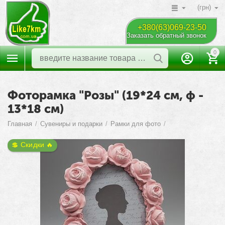
(грн)
+380(63)069-23-50
Заказать обратный звонок
0
Фоторамка "Розы" (19*24 см, ф -
13*18 см)
Главная
/
Сувениры и подарки
/
Рамки для фото
/
💲 Скидки 🔥