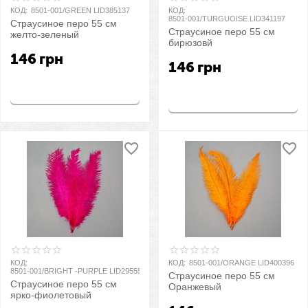
КОД:
8501-001/GREEN LID385137
КОД:
8501-001/TURGUOISE LID341197
Страусиное перо 55 см
Страусиное перо 55 см
желто-зеленый
бирюзовй
146
грн
146
грн
Купить
Купить
КОД:
КОД:
8501-001/ORANGE LID400396
8501-001/BRIGHT -PURPLE LID295550
Страусиное перо 55 см
Страусиное перо 55 см
Оранжевый
ярко-фиолетовый