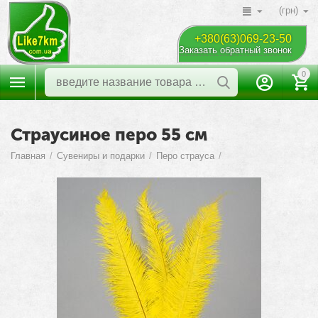
(грн)
+380(63)069-23-50
Заказать обратный звонок
0
Страусиное перо 55 см
Главная
/
Сувениры и подарки
/
Перо страуса
/