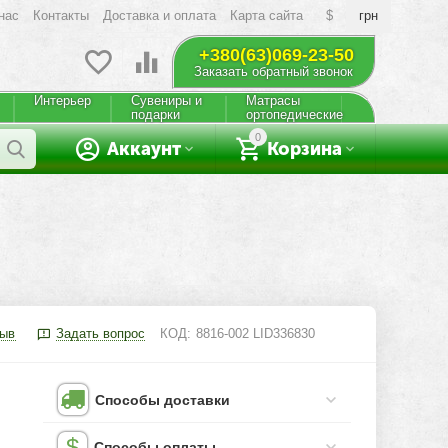
нас
Контакты
Доставка и оплата
Карта сайта
$
грн
+380(63)069-23-50
Заказать обратный звонок
Интерьер
Сувениры и
Матрасы
подарки
ортопедические
0
Аккаунт
Корзина
зыв
Задать вопрос
КОД:
8816-002 LID336830
Способы доставки
Способы оплаты