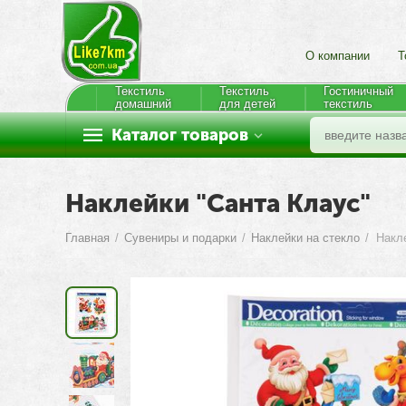
О компании
Т
Текстиль
Текстиль
Гостиничный
домашний
для детей
текстиль
Каталог товаров
Наклейки "Санта Клаус"
Главная
/
Сувениры и подарки
/
Наклейки на стекло
/
Накл