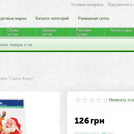
Условия возврата
Покупатели о 
орговые марки
Каталог категорий
Размерная сетка
Обувь
Одежда
Рюкзаки
Аксессуары
оптом
оптом
Cумки
ейки "Санта Клаус"
Написать от
126
грн