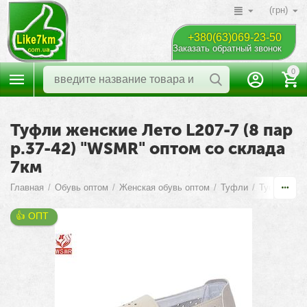
(грн)
+380(63)069-23-50
Заказать обратный звонок
0
Туфли женские Лето L207-7 (8 пар
р.37-42) "WSMR" оптом со склада
7км
Главная
/
Обувь оптом
/
Женская обувь оптом
/
Туфли
/
Туфли Лет
👍 ОПТ 