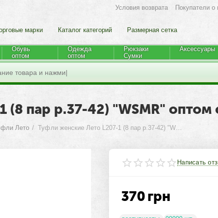
Условия возврата
Покупатели о 
орговые марки
Каталог категорий
Размерная сетка
Обувь
Одежда
Рюкзаки
Аксессуары
оптом
оптом
Cумки
 (8 пар р.37-42) "WSMR" оптом 
уфли Лето
/
Туфли женские Лето L207-1 (8 пар р.37-42) "WSMR" оптом со склада 7км
Написать от
370
грн