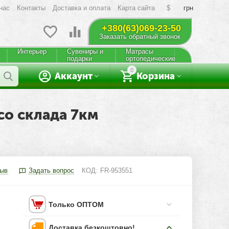
нас
Контакты
Доставка и оплата
Карта сайта
$
грн
+380(63)069-23-50
Заказать обратный звонок
Интерьер
Сувениры и
Матрасы
подарки
ортопедические
0
Аккаунт
Корзина
со склада 7км
зыв
Задать вопрос
КОД:
FR-953551
Только ОПТОМ
Доставка безкоштовно!