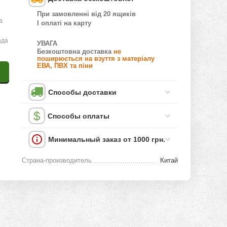
При замовленні від 20 ящиків
а
І оплаті на карту
)
ада
УВАГА
Безкоштовна доставка
не
поширюється на взуття з матеріалу
ЕВА, ПВХ та піни
Способы доставки
Способы оплаты
Минимальный заказ от 1000 грн.
Страна-производитель
Китай