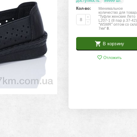
доступность:
99999 шт.
Кол-во:
Минимальное
количество для товар
"Туфли женские Лето
+
L207-1 (8 пар р.37-42
−
"WSMR" оптом со скл
7км"
8
.
В корзину
Отложить