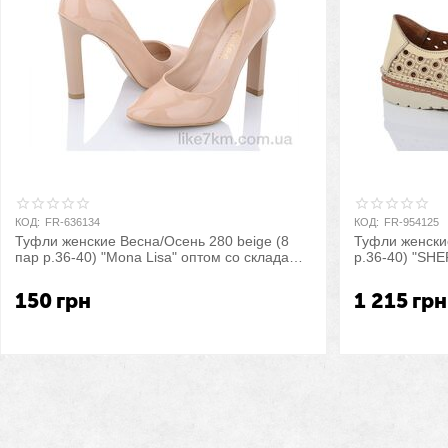
КОД:
FR-636134
КОД:
FR-954125
Туфли женские Весна/Осень 280 beige (8
Туфли женские
пар р.36-40) "Mona Lisa" оптом со склада
р.36-40) "SH
7км
склада 7км
150
грн
1 215
грн