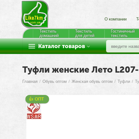
О компании
Т
Текстиль
Текстиль
Гостиничный
домашний
для детей
текстиль
Каталог товаров
Туфли женские Лето L207-1
Главная
/
Обувь оптом
/
Женская обувь оптом
/
Туфли
/
Т
👍 ОПТ 