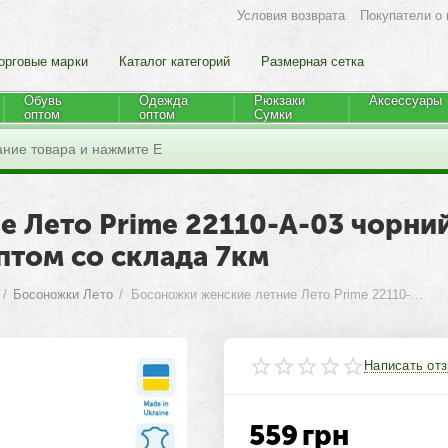
Условия возврата
Покупатели о 
орговые марки
Каталог категорий
Размерная сетка
Обувь
Одежда
Рюкзаки
Аксессуары
оптом
оптом
Cумки
Лето Prime 22110-A-03 чорний ш
оптом со склада 7км
/
Босоножки Лето
/
Босоножки женские летние Лето Prime 22110-A-03 чорний шкіра літо 2022 siyah (8 пар р.36-41) "Prime-Opt" оптом со склада 7км
Написать от
559
грн