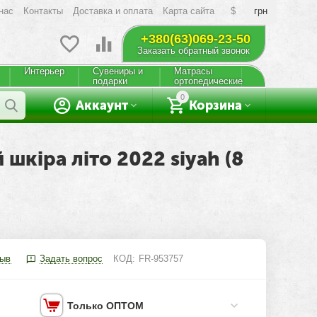
нас
Контакты
Доставка и оплата
Карта сайта
$
грн
+380(63)069-23-50
Заказать обратный звонок
Интерьер
Сувениры и
Матрасы
подарки
ортопедические
0
Аккаунт
Корзина
кіра літо 2022 siyah (8
зыв
Задать вопрос
КОД:
FR-953757
Только ОПТОМ