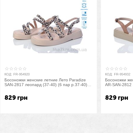
КОД:
FR-954920
КОД:
FR-954932
Босоножки женские летние Лето Paradize
Босоножки жен
SAN-2817 леопард (37-40) (6 пар р.37-40)
AR-SAN-2812 к
"Prime-Opt" оптом со склада 7км
р.37-40) "Pri
829
грн
829
грн