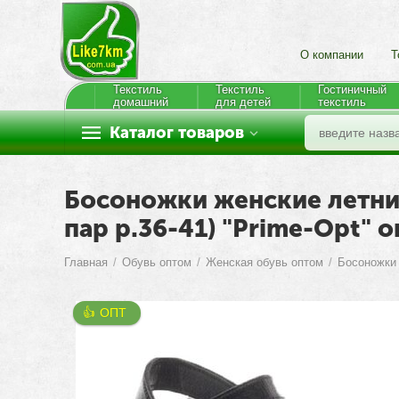
О компании
Т
Текстиль
Текстиль
Гостиничный
домашний
для детей
текстиль
Каталог товаров
Босоножки женские летние 
пар р.36-41) "Prime-Opt" 
Главная
/
Обувь оптом
/
Женская обувь оптом
/
Босоножки
👍 ОПТ 