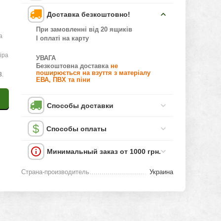
Доставка безкоштовно!
При замовленні від 20 ящиків
а
І оплаті на карту
іра
УВАГА
Безкоштовна доставка
не
поширюється на взуття з матеріалу
8
.
ЕВА, ПВХ та піни
Способы доставки
Способы оплаты
Минимальный заказ от 1000 грн.
Страна-производитель
Украина