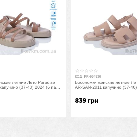
КОД:
FR-954936
ские летние Лето Paradize
Босоножки женские летние Лет
апучино (37-40) 2024 (6 пар
AR-SAN-2911 капучино (37-40)
me-Opt" оптом со склада 7км
р.37-40) "Prime-Opt" оптом со
839
грн