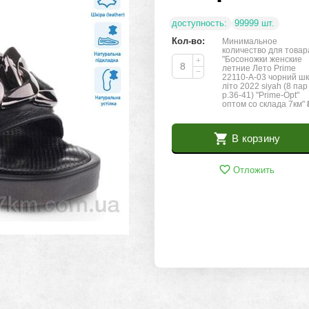
доступность:
99999 шт.
Кол-во:
Минимальное
количество для товар
"Босоножки женские
+
летние Лето Prime
−
22110-A-03 чорний шк
літо 2022 siyah (8 пар
р.36-41) "Prime-Opt"
оптом со склада 7км"
В корзину
Отложить