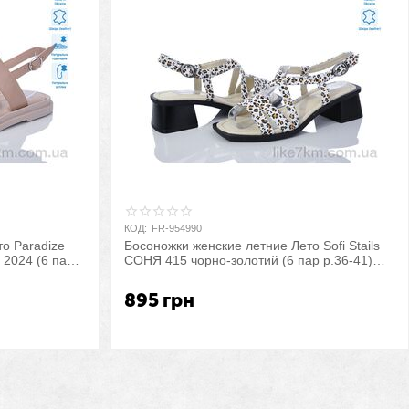
КОД:
FR-954990
о Paradize
Босоножки женские летние Лето Sofi Stails
 2024 (6 пар
СОНЯ 415 чорно-золотий (6 пар р.36-41)
 склада 7км
"Prime-Opt" оптом со склада 7км
895
грн